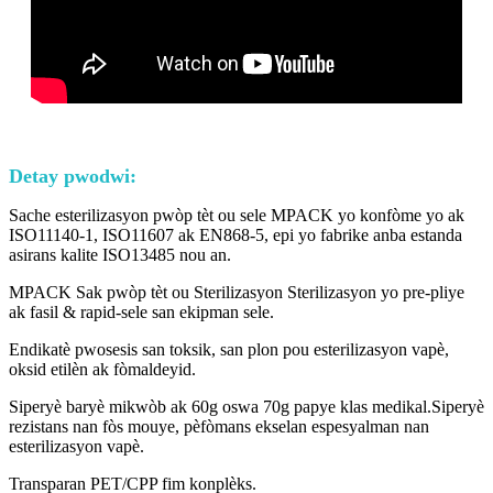
Detay pwodwi:
Sache esterilizasyon pwòp tèt ou sele MPACK yo konfòme yo ak
ISO11140-1, ISO11607 ak EN868-5, epi yo fabrike anba estanda
asirans kalite ISO13485 nou an.
MPACK Sak pwòp tèt ou Sterilizasyon Sterilizasyon yo pre-pliye
ak fasil & rapid-sele san ekipman sele.
Endikatè pwosesis san toksik, san plon pou esterilizasyon vapè,
oksid etilèn ak fòmaldeyid.
Siperyè baryè mikwòb ak 60g oswa 70g papye klas medikal.Siperyè
rezistans nan fòs mouye, pèfòmans ekselan espesyalman nan
esterilizasyon vapè.
Transparan PET/CPP fim konplèks.