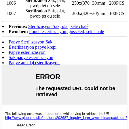
Sterlilzation Sak, plat,
1006
250x(370+30)mm
200PCS
pwòp tèt ou sele
Sterlilzation Sak, plat,
1007
300x(420+30)mm
100PCS
pwòp tèt ou sele
Previous:
Sterilizasyon Sak, plat, sele chalè
Pwochen:
Pouch esterilizasyon, gusseted, sele chalè
Papye Sterilizasyon Sak
Esterilizasyon papye krepi
Papye esterilizasyon
Sak papye esterilizasyon
Papye anbalaj esterilizasyon