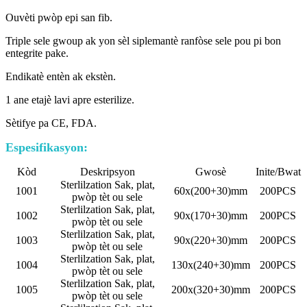
Ouvèti pwòp epi san fib.
Triple sele gwoup ak yon sèl siplemantè ranfòse sele pou pi bon
entegrite pake.
Endikatè entèn ak ekstèn.
1 ane etajè lavi apre esterilize.
Sètifye pa CE, FDA.
Espesifikasyon:
Kòd
Deskripsyon
Gwosè
Inite/Bwat
Sterlilzation Sak, plat,
1001
60x(200+30)mm
200PCS
pwòp tèt ou sele
Sterlilzation Sak, plat,
1002
90x(170+30)mm
200PCS
pwòp tèt ou sele
Sterlilzation Sak, plat,
1003
90x(220+30)mm
200PCS
pwòp tèt ou sele
Sterlilzation Sak, plat,
1004
130x(240+30)mm
200PCS
pwòp tèt ou sele
Sterlilzation Sak, plat,
1005
200x(320+30)mm
200PCS
pwòp tèt ou sele