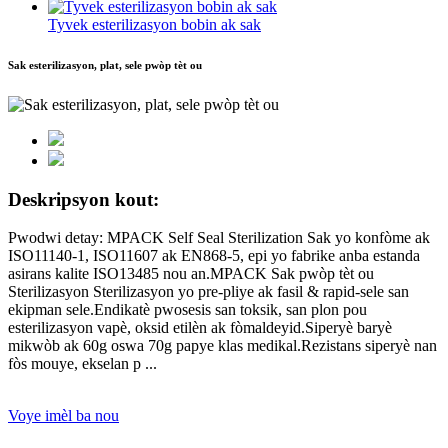
Tyvek esterilizasyon bobin ak sak
Sak esterilizasyon, plat, sele pwòp tèt ou
Deskripsyon kout:
Pwodwi detay: MPACK Self Seal Sterilization Sak yo konfòme ak
ISO11140-1, ISO11607 ak EN868-5, epi yo fabrike anba estanda
asirans kalite ISO13485 nou an.MPACK Sak pwòp tèt ou
Sterilizasyon Sterilizasyon yo pre-pliye ak fasil & rapid-sele san
ekipman sele.Endikatè pwosesis san toksik, san plon pou
esterilizasyon vapè, oksid etilèn ak fòmaldeyid.Siperyè baryè
mikwòb ak 60g oswa 70g papye klas medikal.Rezistans siperyè nan
fòs mouye, ekselan p ...
Voye imèl ba nou