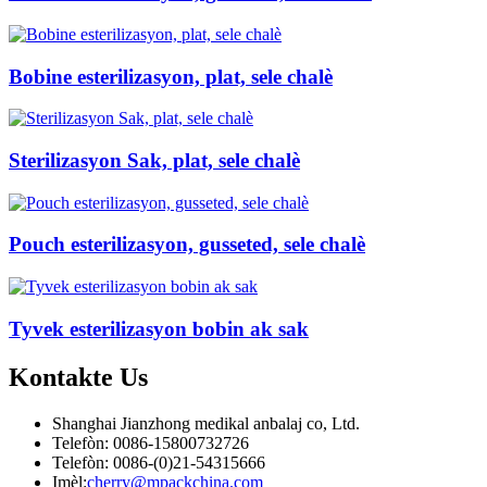
Bobine esterilizasyon, plat, sele chalè
Sterilizasyon Sak, plat, sele chalè
Pouch esterilizasyon, gusseted, sele chalè
Tyvek esterilizasyon bobin ak sak
Kontakte
Us
Shanghai Jianzhong medikal anbalaj co, Ltd.
Telefòn: 0086-15800732726
Telefòn: 0086-(0)21-54315666
Imèl:
cherry@mpackchina.com