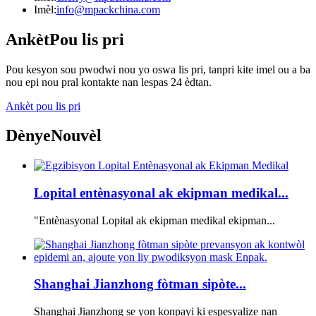
Imèl:
info@mpackchina.com
Ankèt
Pou lis pri
Pou kesyon sou pwodwi nou yo oswa lis pri, tanpri kite imel ou a ba
nou epi nou pral kontakte nan lespas 24 èdtan.
Ankèt pou lis pri
Dènye
Nouvèl
Lopital entènasyonal ak ekipman medikal...
"Entènasyonal Lopital ak ekipman medikal ekipman...
Shanghai Jianzhong fòtman sipòte...
Shanghai Jianzhong se yon konpayi ki espesyalize nan