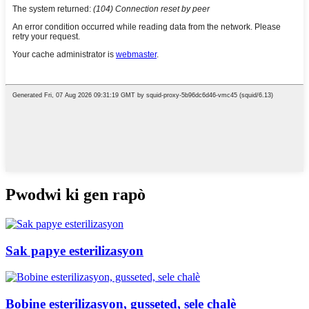
Pwodwi ki gen rapò
Sak papye esterilizasyon
Bobine esterilizasyon, gusseted, sele chalè