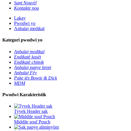
Sant Nouvèl
Kontakte nou
Lakay
Pwodwi yo
Anbalaj medikal
Kategori pwodwi yo
Anbalaj medikal
Endikatè kasèt
Endikatè chimik
Anbalaj papye krepi
Anbalaj Fèy
Pake tès Bowie & Dick
MDM
Pwodwi Karakteristik
Tyvek Header sak
Middile souf Pouch