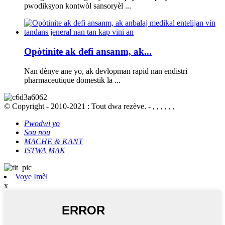
pwodiksyon kontwòl sansoryèl ...
Opòtinite ak defi ansanm, ak...
Nan dènye ane yo, ak devlopman rapid nan endistri
pharmaceutique domestik la ...
© Copyright - 2010-2021 : Tout dwa rezève. - , , , , , ,
Pwodwi yo
Sou nou
MACHE & KANT
ISTWA MAK
Voye Imèl
x