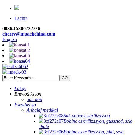
Lachin
0086-15800732726
cherry@mpackchina.com
English
Lakay
Entwodiksyon
Sou nou
Pwodwi yo
Anbalaj medikal
Sak papye esterilizasyon
Bobine esterilizasyon, gusseted, sele
chalè
Bobine esterilizasyon, plat, sele