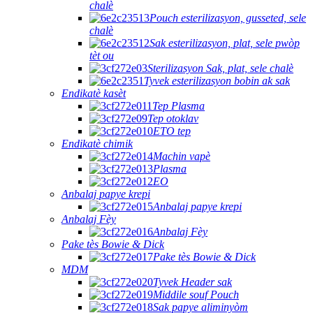
chalè
Pouch esterilizasyon, gusseted, sele
chalè
Sak esterilizasyon, plat, sele pwòp
tèt ou
Sterilizasyon Sak, plat, sele chalè
Tyvek esterilizasyon bobin ak sak
Endikatè kasèt
Tep Plasma
Tep otoklav
ETO tep
Endikatè chimik
Machin vapè
Plasma
EO
Anbalaj papye krepi
Anbalaj papye krepi
Anbalaj Fèy
Anbalaj Fèy
Pake tès Bowie & Dick
Pake tès Bowie & Dick
MDM
Tyvek Header sak
Middile souf Pouch
Sak papye aliminyòm