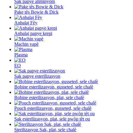
Sak papye aliminyòm
Pake tès Bowie & Dick
Anbalaj Fèy
Anbalaj papye krepi
Machin vapè
Plasma
EO
Sak papye esterilizasyon
Bobine esterilizasyon, gusseted, sele chalè
Bobine esterilizasyon, plat, sele chalè
Pouch esterilizasyon, gusseted, sele chalè
Sak esterilizasyon, plat, sele pwòp tèt ou
Sterilizasyon Sak, plat, sele chalè