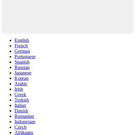
English
French
German
Portuguese
Spanish
Russian
Japanese
Korean
Arabic
Irish
Greek
Turkish
Italian
Danish
Romanian
Indonesian
Czech
Afrikaans