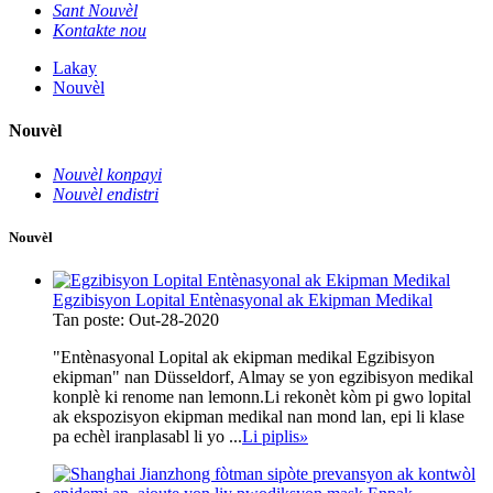
Sant Nouvèl
Kontakte nou
Lakay
Nouvèl
Nouvèl
Nouvèl konpayi
Nouvèl endistri
Nouvèl
Egzibisyon Lopital Entènasyonal ak Ekipman Medikal
Tan poste: Out-28-2020
"Entènasyonal Lopital ak ekipman medikal Egzibisyon
ekipman" nan Düsseldorf, Almay se yon egzibisyon medikal
konplè ki renome nan lemonn.Li rekonèt kòm pi gwo lopital
ak ekspozisyon ekipman medikal nan mond lan, epi li klase
pa echèl iranplasabl li yo ...
Li piplis
»