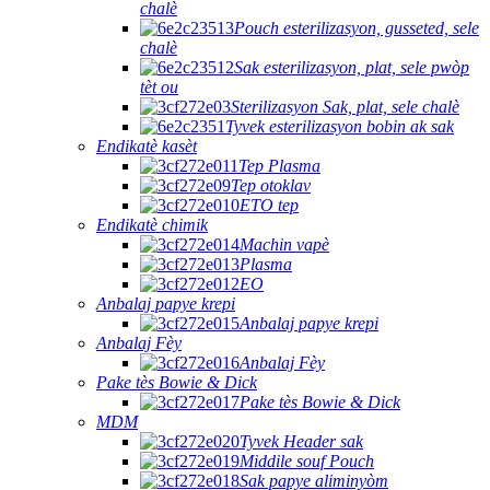
chalè
Pouch esterilizasyon, gusseted, sele
chalè
Sak esterilizasyon, plat, sele pwòp
tèt ou
Sterilizasyon Sak, plat, sele chalè
Tyvek esterilizasyon bobin ak sak
Endikatè kasèt
Tep Plasma
Tep otoklav
ETO tep
Endikatè chimik
Machin vapè
Plasma
EO
Anbalaj papye krepi
Anbalaj papye krepi
Anbalaj Fèy
Anbalaj Fèy
Pake tès Bowie & Dick
Pake tès Bowie & Dick
MDM
Tyvek Header sak
Middile souf Pouch
Sak papye aliminyòm