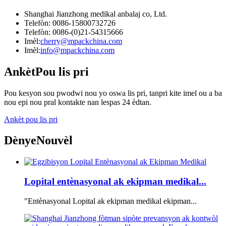
Shanghai Jianzhong medikal anbalaj co, Ltd.
Telefòn: 0086-15800732726
Telefòn: 0086-(0)21-54315666
Imèl:
cherry@mpackchina.com
Imèl:
info@mpackchina.com
Ankèt
Pou lis pri
Pou kesyon sou pwodwi nou yo oswa lis pri, tanpri kite imel ou a ba
nou epi nou pral kontakte nan lespas 24 èdtan.
Ankèt pou lis pri
Dènye
Nouvèl
Lopital entènasyonal ak ekipman medikal...
"Entènasyonal Lopital ak ekipman medikal ekipman...