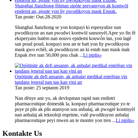
Shanghai Jianzhong fòtman sipòte prevansyon ak kontwòl
epidemi an, ajoute yon liy pwodiksyon mask Enpak.
Tan poste: Out-28-2020
Shanghai Jianzhong se yon konpayi ki espesyalize nan
pwodiksyon an nan pwodwi kontwòl sansoryèl.Apre yo fin fè
eksperyans batèm nan nouvo epidemi kouwòn lan, yon lagè
san poud poud, konpayi nou an te bati yon liy pwodiksyon
mask gwo echèl, ak pwodiksyon an ki estab nan mask mak
Enpak rive nan 50,000 pou chak ...
Li piplis
»
Opòtinite ak defi ansanm, ak anbalaj medikal entelijan vin
tandans jeneral nan tan kap vini an
Tan poste: 25 septanm 2019
Nan dènye ane yo, ak devlopman rapid nan endistri
pharmaceutique domestik la, konpayi pharmaceutique yo te
peye pi plis ak plis atansyon sou anbalaj, ak pwogrè kontinyèl
nan anbalaj ak teknoloji enprime, valè pwodiksyon anbalaj
pharmaceutique peyi mwen an te montre yon tren ...
Li piplis
»
Kontakte
Us