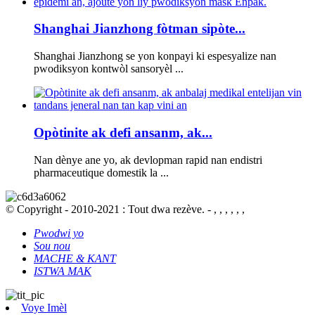
Shanghai Jianzhong fòtman sipòte...
Shanghai Jianzhong se yon konpayi ki espesyalize nan
pwodiksyon kontwòl sansoryèl ...
Opòtinite ak defi ansanm, ak...
Nan dènye ane yo, ak devlopman rapid nan endistri
pharmaceutique domestik la ...
© Copyright - 2010-2021 : Tout dwa rezève. - , , , , , ,
Pwodwi yo
Sou nou
MACHE & KANT
ISTWA MAK
Voye Imèl