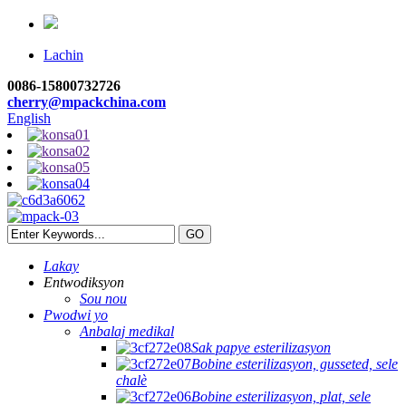
Lachin
0086-15800732726
cherry@mpackchina.com
English
Lakay
Entwodiksyon
Sou nou
Pwodwi yo
Anbalaj medikal
Sak papye esterilizasyon
Bobine esterilizasyon, gusseted, sele
chalè
Bobine esterilizasyon, plat, sele