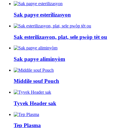
Sak papye esterilizasyon
Sak esterilizasyon, plat, sele pwòp tèt ou
Sak papye aliminyòm
Middile souf Pouch
Tyvek Header sak
Tep Plasma