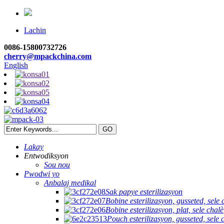
Lachin
0086-15800732726
cherry@mpackchina.com
English
Lakay
Entwodiksyon
Sou nou
Pwodwi yo
Anbalaj medikal
Sak papye esterilizasyon
Bobine esterilizasyon, gusseted, sele 
Bobine esterilizasyon, plat, sele chalè
Pouch esterilizasyon, gusseted, sele 