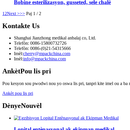
Bobine esterilizasyon, gusseted, sele chalè
1
2
Next >
>>
Paj 1 / 2
Kontakte
Us
Shanghai Jianzhong medikal anbalaj co, Ltd.
Telefòn: 0086-15800732726
Telefòn: 0086-(0)21-54315666
Imèl:
cherry@mpackchina.com
Imèl:
info@mpackchina.com
Ankèt
Pou lis pri
Pou kesyon sou pwodwi nou yo oswa lis pri, tanpri kite imel ou a ba 
Ankèt pou lis pri
Dènye
Nouvèl
Lopital entènasyonal ak ekipman medikal...