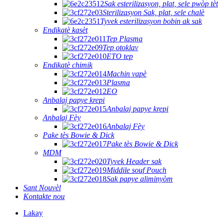
Sak esterilizasyon, plat, sele pwòp tè
Sterilizasyon Sak, plat, sele chalè
Tyvek esterilizasyon bobin ak sak
Endikatè kasèt
Tep Plasma
Tep otoklav
ETO tep
Endikatè chimik
Machin vapè
Plasma
EO
Anbalaj papye krepi
Anbalaj papye krepi
Anbalaj Fèy
Anbalaj Fèy
Pake tès Bowie & Dick
Pake tès Bowie & Dick
MDM
Tyvek Header sak
Middile souf Pouch
Sak papye aliminyòm
Sant Nouvèl
Kontakte nou
Lakay