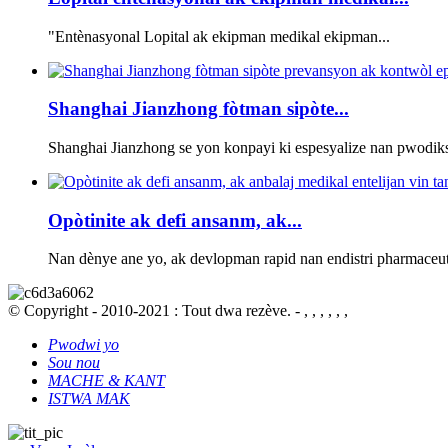
"Entènasyonal Lopital ak ekipman medikal ekipman...
Shanghai Jianzhong fòtman sipòte...
Shanghai Jianzhong se yon konpayi ki espesyalize nan pwodiks
Opòtinite ak defi ansanm, ak...
Nan dènye ane yo, ak devlopman rapid nan endistri pharmaceuti
© Copyright - 2010-2021 : Tout dwa rezève. - , , , , , ,
Pwodwi yo
Sou nou
MACHE & KANT
ISTWA MAK