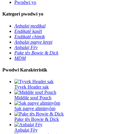
Pwodwi yo
Kategori pwodwi yo
Anbalaj medikal
Endikatè kasèt
Endikatè chimik
Anbalaj papye krepi
Anbalaj Fèy
Pake tès Bowie & Dick
MDM
Pwodwi Karakteristik
Tyvek Header sak
Middile souf Pouch
Sak papye aliminyòm
Pake tès Bowie & Dick
Anbalaj Fèy