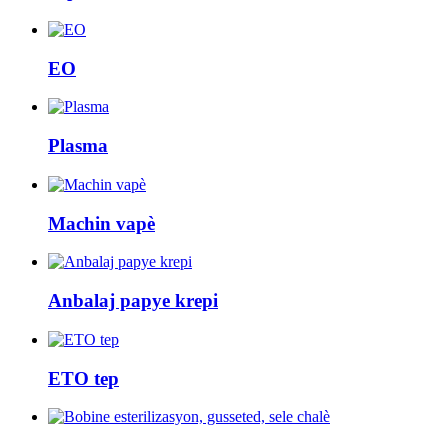
EO
Plasma
Machin vapè
Anbalaj papye krepi
ETO tep