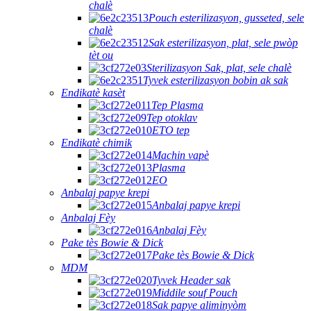
chalè
Pouch esterilizasyon, gusseted, sele
chalè
Sak esterilizasyon, plat, sele pwòp
tèt ou
Sterilizasyon Sak, plat, sele chalè
Tyvek esterilizasyon bobin ak sak
Endikatè kasèt
Tep Plasma
Tep otoklav
ETO tep
Endikatè chimik
Machin vapè
Plasma
EO
Anbalaj papye krepi
Anbalaj papye krepi
Anbalaj Fèy
Anbalaj Fèy
Pake tès Bowie & Dick
Pake tès Bowie & Dick
MDM
Tyvek Header sak
Middile souf Pouch
Sak papye aliminyòm