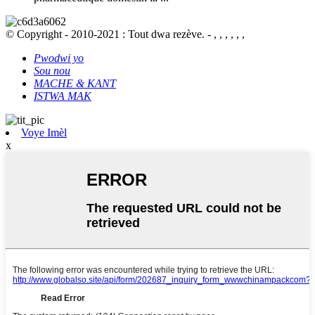
© Copyright - 2010-2021 : Tout dwa rezève. - , , , , , ,
Pwodwi yo
Sou nou
MACHE & KANT
ISTWA MAK
Voye Imèl
x