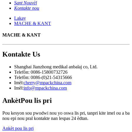
Sant Nouvèl
Kontakte nou
Lakay
MACHE & KANT
MACHE & KANT
Kontakte
Us
Shanghai Jianzhong medikal anbalaj co, Ltd.
Telefòn: 0086-15800732726
Telefòn: 0086-(0)21-54315666
Imèl:
cherry@mpackchina.com
Imèl:
info@mpackchina.com
Ankèt
Pou lis pri
Pou kesyon sou pwodwi nou yo oswa lis pri, tanpri kite imel ou a ba
nou epi nou pral kontakte nan lespas 24 èdtan.
Ankèt pou lis pri