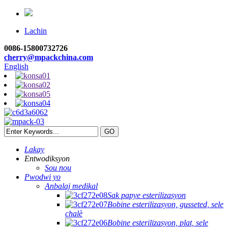
Lachin
0086-15800732726
cherry@mpackchina.com
English
Lakay
Entwodiksyon
Sou nou
Pwodwi yo
Anbalaj medikal
Sak papye esterilizasyon
Bobine esterilizasyon, gusseted, sele
chalè
Bobine esterilizasyon, plat, sele