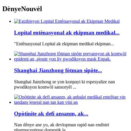
Dènye
Nouvèl
Lopital entènasyonal ak ekipman medikal...
"Entènasyonal Lopital ak ekipman medikal ekipman...
Shanghai Jianzhong fòtman sipòte...
Shanghai Jianzhong se yon konpayi ki espesyalize nan
pwodiksyon kontwòl sansoryèl ...
Opòtinite ak defi ansanm, ak...
Nan dènye ane yo, ak devlopman rapid nan endistri
pharmaceutique domestik la ...