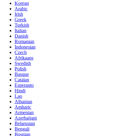
Korean
Arabic
Irish
Greek
Turkish
Italian
Danish
Romanian
Indonesian
Czech
Afrikaans
Swedish
Polish
Basque
Catalan
Esperanto
Hindi
Lao
Albanian
Amharic
Armenian
Azerbaijani
Belarusian
Bengali
Bosnian